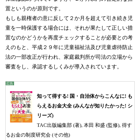
置というのが原則です。
もしも親権者の意に反して２か月を超えて引き続き児
童を一時保護する場合には、それが果たして正しい措
置なのかどうかを再度チェックすることが必要との考
えのもと、平成２９年に児童福祉法及び児童虐待防止
法の一部改正が行われ、家庭裁判所が司法の立場から
審査をし、承認するしくみが導入されています。
知って得する! 国・自治体からこんなに! も
らえるお金大全 (みんなが知りたかった! シ
リーズ)
TAC出版編集部 (著), 本田 和盛 (監修), 得す
るお金の制度研究会 (その他)