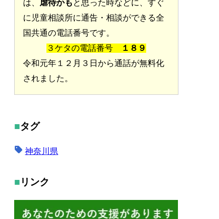
は、
虐待かも
と思った時などに、すぐ
に児童相談所に通告・相談ができる全
国共通の電話番号です。
３ケタの電話番号
１８９
令和元年１２月３日から通話が無料化
されました。
タグ
神奈川県
リンク