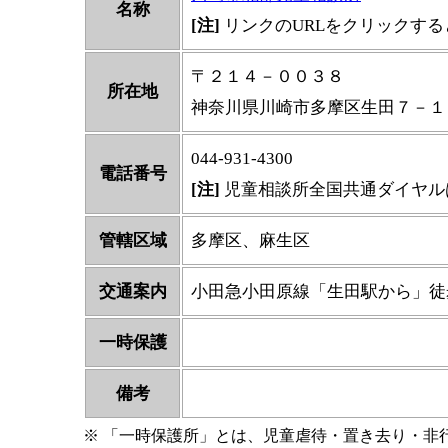
名称
[注]
リンクのURLをクリックす
〒２１４－００３８
所在地
神奈川県川崎市多摩区生田７－１
044-931-4300
電話番号
[注]
児童相談所全国共通ダイヤル
管轄区域
多摩区、麻生区
交通案内
小田急小田原線「生田駅から」徒
一時保護
備考
※ 「一時保護所」とは、児童虐待・置き去り・非