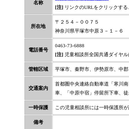
名称
[注]
リンクのURLをクリックす
〒２５４－００７５
所在地
神奈川県平塚市中原３－１－６
0463-73-6888
電話番号
[注]
児童相談所全国共通ダイヤル
管轄区域
平塚市、秦野市、伊勢原市、中郡
首都圏中央連絡自動車道「寒川南
交通案内
車、「中原中宿」停留所下車、徒
一時保護
この児童相談所には一時保護所が
備考