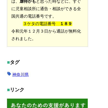
は、
虐待かも
と思った時などに、すぐ
に児童相談所に通告・相談ができる全
国共通の電話番号です。
３ケタの電話番号
１８９
令和元年１２月３日から通話が無料化
されました。
タグ
神奈川県
リンク