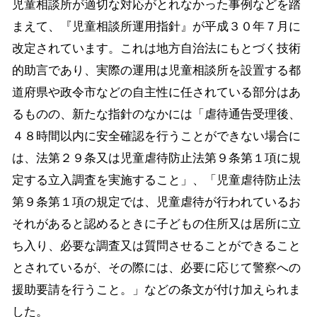
児童相談所が適切な対応がとれなかった事例などを踏
まえて、『児童相談所運用指針』が平成３０年７月に
改定されています。これは地方自治法にもとづく技術
的助言であり、実際の運用は児童相談所を設置する都
道府県や政令市などの自主性に任されている部分はあ
るものの、新たな指針のなかには「虐待通告受理後、
４８時間以内に安全確認を行うことができない場合に
は、法第２９条又は児童虐待防止法第９条第１項に規
定する立入調査を実施すること」、「児童虐待防止法
第９条第１項の規定では、児童虐待が行われているお
それがあると認めるときに子どもの住所又は居所に立
ち入り、必要な調査又は質問させることができること
とされているが、その際には、必要に応じて警察への
援助要請を行うこと。」などの条文が付け加えられま
した。