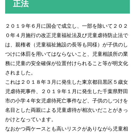
正法
２０１９年６月に国会で成立し、一部を除いて２０２
０年４月施行の改正児童福祉法及び児童虐待防止法で
は、親権者（児童福祉施設の長等も同様）が子供のし
つけに体罰を用いてはならないこと、児童相談所の業
務に児童の安全確保が位置付けられること等が明文化
されました。
これは２０１８年３月に発生した東京都目黒区５歳女
児虐待死事件、２０１９年１月に発生した千葉県野田
市の小学４年女児虐待死亡事件など、子供のしつけを
名目とした両親による児童虐待が相次いだことがきっ
かけとなっています。
なおかつ両ケースとも高いリスクがありながら児童相