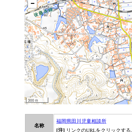
福岡県田川児童相談所
名称
[注]
リンクのURLをクリックす