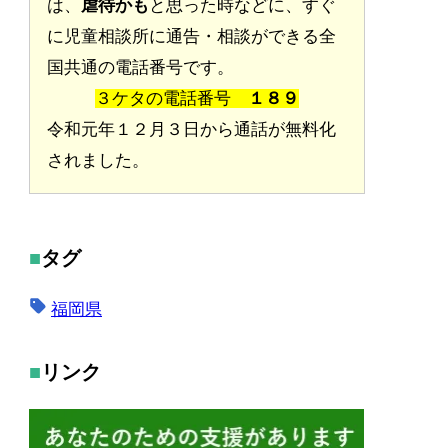
は、
虐待かも
と思った時などに、すぐ
に児童相談所に通告・相談ができる全
国共通の電話番号です。
３ケタの電話番号
１８９
令和元年１２月３日から通話が無料化
されました。
タグ
福岡県
リンク