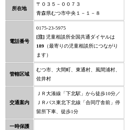
〒０３５－００７３
所在地
青森県むつ市中央１－１－８
0175-23-5975
[注]
児童相談所全国共通ダイヤルは
電話番号
189
（最寄りの児童相談所につながり
ます）
むつ市、大間町、東通村、風間浦村、
管轄区域
佐井村
ＪＲ大湊線「下北駅」から徒歩10分／
交通案内
ＪＲバス東北下北線「合同庁舎前」停
留所下車、徒歩1分
一時保護